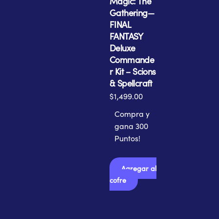
Magic: The
Gathering—
FINAL
FANTASY
Deluxe
Commande
r Kit – Scions
& Spellcraft
$
1,499.00
Compra y
gana 300
Puntos!
Agregar al
cofre