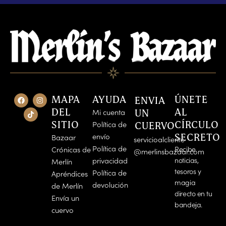
F
T
I
MAPA
AYUDA
ÚNETE
ENVIA
a
i
n
c
k
s
DEL
AL
Mi cuenta
UN
e
t
t
SITIO
CÍRCULO
Política de
CUERVO
b
o
a
o
k
g
envío
SECRETO
Bazaar
o
r
servicioalcliente
k
a
Política de
Crónicas de
Recibe
@merlinsbazaar.com
m
privacidad
noticias,
Merlín
tesoros y
Política de
Apréndices
magia
devolución
de Merlín
directo en tu
Envía un
bandeja.
cuervo