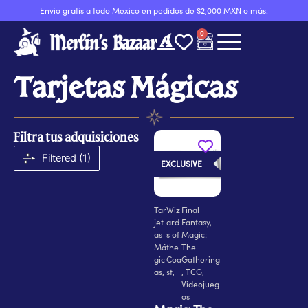
Ir
Envio gratis a todo Mexico en pedidos de $2,000 MXN o más.
al
0
Carrito
contenido
Tarjetas Mágicas
Filtra tus adquisiciones
Filtered (1)
EXCLUSIVE
Tar
Wiz
Final
jet
ard
Fantasy
,
as
s of
Magic:
Má
the
The
gic
Coa
Gathering
as
,
st
,
,
TCG
,
Videojueg
os