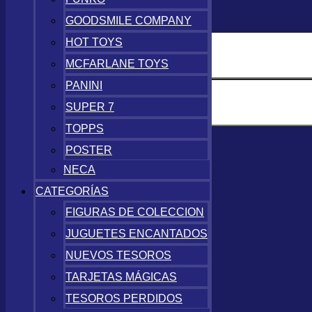
Precio
GOODSMILE COMPANY
HOT TOYS
MCFARLANE TOYS
PANINI
SUPER 7
TOPPS
Colección
POSTER
NECA
Futbol
(
4
)
Pokémon
(
3
)
CATEGORÍAS
Anime
(
3
)
FIGURAS DE COLECCION
Disney
(
2
)
JUGUETES ENCANTADOS
Magic: The Gathering
(
1
)
NUEVOS TESOROS
Final Fantasy
(
1
)
TARJETAS MÁGICAS
Videojuegos
(
1
)
Deportes
TESOROS PERDIDOS
(
5
)