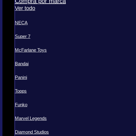
Compra por marca
Ver todo
NECA
Super 7
McFarlane Toys
Bandai
Panini
Topps
Funko
Marvel Legends
Diamond Studios