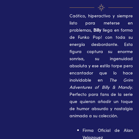
of
Billy
&
Caótico, hiperactivo y siempre
Mandy:
listo para meterse en
Billy
problemas,
Billy
llega en forma
(#1911)-
de Funko Pop! con toda su
Firma
energía desbordante. Esta
Oficial
figura captura su enorme
de
Alan
sonrisa, su ingenuidad
Fernando
absoluta y ese estilo torpe pero
Velázquez
encantador que lo hace
cantidad
inolvidable en
The Grim
Adventures of Billy & Mandy
.
Perfecto para fans de la serie
que quieran añadir un toque
de humor absurdo y nostalgia
animada a su colección.
Firma Oficial de
Alan
Velazquez