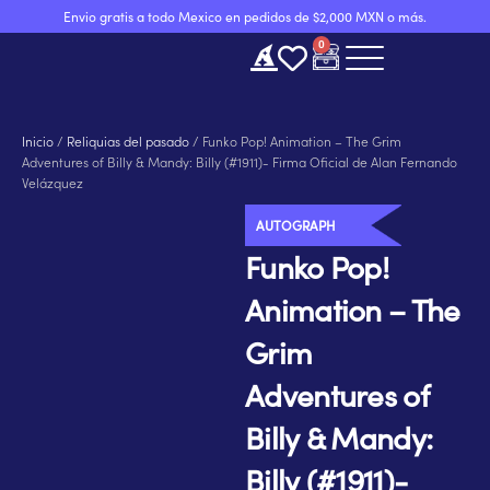
Ir
Envio gratis a todo Mexico en pedidos de $2,000 MXN o más.
al
0
Carrito
contenido
Inicio
/
Reliquias del pasado
/ Funko Pop! Animation – The Grim
Adventures of Billy & Mandy: Billy (#1911)- Firma Oficial de Alan Fernando
Velázquez
AUTOGRAPH
Funko Pop!
Animation – The
Grim
Adventures of
Billy & Mandy:
Billy (#1911)-