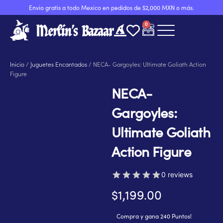
Ir
Envio gratis a todo Mexico en pedidos de $2,000 MXN o más.
al
0
Carrito
contenido
Inicio
/
Juguetes Encantados
/ NECA- Gargoyles: Ultimate Goliath Action
Figure
NECA-
Gargoyles:
Ultimate Goliath
Action Figure
0 reviews
$
1,199.00
Compra y gana 240 Puntos!