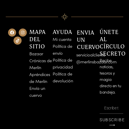
F
T
I
MAPA
AYUDA
ÚNETE
ENVIA
a
i
n
c
k
s
DEL
AL
Mi cuenta
UN
e
t
t
SITIO
CÍRCULO
Política de
CUERVO
b
o
a
o
k
g
envío
SECRETO
Bazaar
o
r
servicioalcliente
k
a
Política de
Crónicas de
Recibe
@merlinsbazaar.com
m
privacidad
noticias,
Merlín
tesoros y
Política de
Apréndices
magia
devolución
de Merlín
directo en tu
Envía un
bandeja.
cuervo
Escribe
tu
correo
SUBSCRIBE
⟶