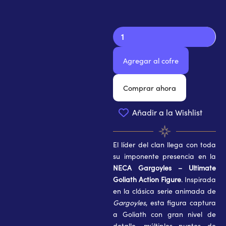
NECA-
Gargoyles:
Ultimate
Agregar al cofre
Goliath
Action
Figure
Comprar ahora
cantidad
Añadir a la Wishlist
El líder del clan llega con toda
su imponente presencia en la
NECA Gargoyles – Ultimate
Goliath Action Figure
. Inspirada
en la clásica serie animada de
Gargoyles
, esta figura captura
a Goliath con gran nivel de
detalle, múltiples puntos de